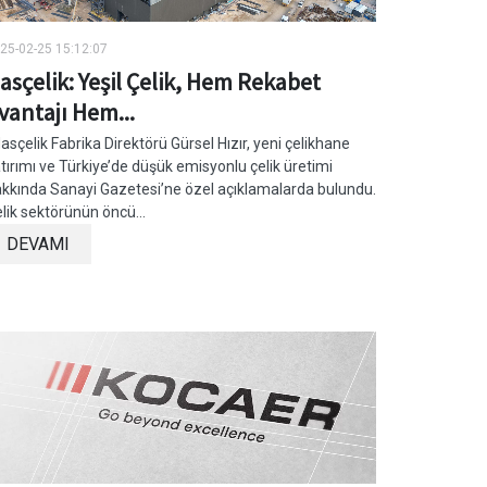
25-02-25 15:12:07
asçelik: Yeşil Çelik, Hem Rekabet
vantajı Hem...
sçelik Fabrika Direktörü Gürsel Hızır, yeni çelikhane
tırımı ve Türkiye’de düşük emisyonlu çelik üretimi
kkında Sanayi Gazetesi’ne özel açıklamalarda bulundu.
lik sektörünün öncü...
DEVAMI