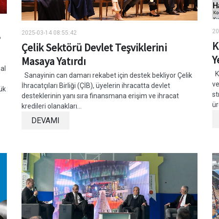
20
2025-03-14 08:55:42
’
K
Çelik Sektörü Devlet Teşviklerini
Ye
Masaya Yatırdı
al
Ko
Sanayinin can damarı rekabet için destek bekliyor Çelik
ve
İhracatçıları Birliği (ÇİB), üyelerin ihracatta devlet
ük
st
desteklerinin yanı sıra finansmana erişim ve ihracat
ür
kredileri olanakları...
DEVAMI