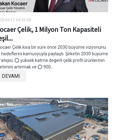
25-03-12 04:20:28
ocaer Çelik, 1 Milyon Ton Kapasiteli
şil...
caer Çelik kısa bir süre önce 2030 büyüme vizyonunu
 hedeflerini kamuoyuyla paylaştı. Şirketin 2030 büyüme
ratejisi; ⭕ yüksek katma değerli çelik profil ürünlerinin
etimini artırmak ve ⭕ 900...
DEVAMI