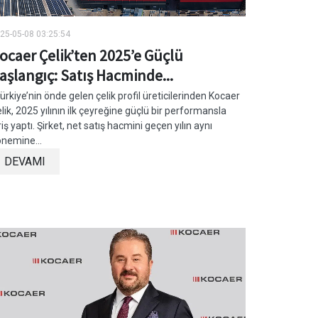
25-05-08 03:25:54
ocaer Çelik’ten 2025’e Güçlü
aşlangıç: Satış Hacminde...
rkiye’nin önde gelen çelik profil üreticilerinden Kocaer
lik, 2025 yılının ilk çeyreğine güçlü bir performansla
riş yaptı. Şirket, net satış hacmini geçen yılın aynı
nemine...
DEVAMI