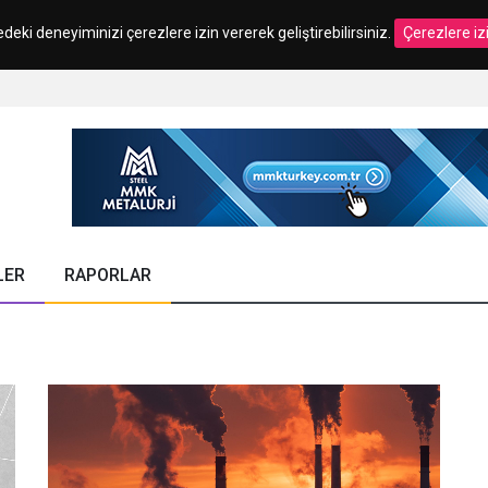
edeki deneyiminizi çerezlere izin vererek geliştirebilirsiniz.
Çerezlere iz
LER
RAPORLAR