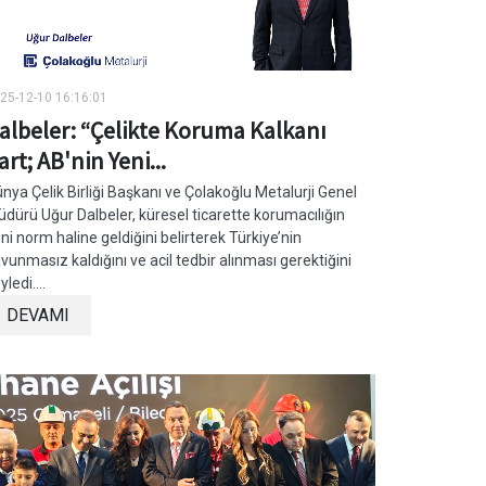
25-12-10 16:16:01
albeler: “Çelikte Koruma Kalkanı
art; AB'nin Yeni...
nya Çelik Birliği Başkanı ve Çolakoğlu Metalurji Genel
dürü Uğur Dalbeler, küresel ticarette korumacılığın
ni norm haline geldiğini belirterek Türkiye’nin
vunmasız kaldığını ve acil tedbir alınması gerektiğini
yledi....
DEVAMI