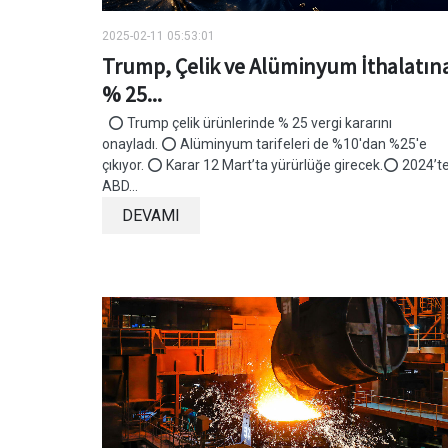
2025-02-11 05:53:01
Trump, Çelik ve Alüminyum İthalatın
% 25...
⭕ Trump çelik ürünlerinde % 25 vergi kararını
onayladı. ⭕ Alüminyum tarifeleri de %10'dan %25'e
çıkıyor. ⭕ Karar 12 Mart’ta yürürlüğe girecek.⭕ 2024’te
ABD...
DEVAMI