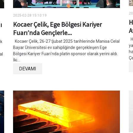
20
2025-02-28 15:10:19
H
Kocaer Çelik, Ege Bölgesi Kariyer
ı
A
Fuarı’nda Gençlerle...
Ha
Kocaer Çelik, 26-27 Şubat 2025 tarihlerinde Manisa Celal
ik
ya
Bayar Üniversitesi ev sahipliğinde gerçekleşen Ege
ha
Bölgesi Kariyer Fuarı’nda platin sponsor olarak yerini aldı.
al
Çe
İki...
DEVAMI