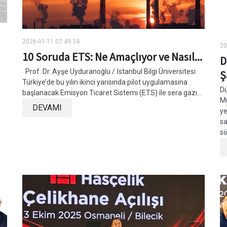
2026-01-11 07:49:34
20
10 Soruda ETS: Ne Amaçlıyor ve Nasıl...
D
Prof. Dr. Ayşe Uyduranoğlu / İstanbul Bilgi Üniversitesi
Ş
Türkiye’de bu yılın ikinci yarısında pilot uygulamasına
Dü
başlanacak Emisyon Ticaret Sistemi (ETS) ile sera gazı...
Mü
DEVAMI
ye
sa
sö