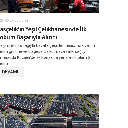
25-05-24 09:05:52
asçelik’in Yeşil Çelikhanesinde İlk
öküm Başarıyla Alındı
şil üretim odağıyla hayata geçirilen tesis, Türkiye’nin
etim gücüne ve bölgesel kalkınmaya katkı sağlıyor.
lihazırda Kocaeli’de ve Konya’da yer alan toplam 5
etim...
DEVAMI