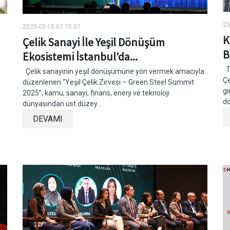
20
2025-05-15 07:10:07
K
Çelik Sanayi İle Yeşil Dönüşüm
B
Ekosistemi İstanbul’da...
Tü
Çelik sanayinin yeşil dönüşümüne yön vermek amacıyla
Çe
düzenlenen “Yeşil Çelik Zirvesi – Green Steel Summit
gi
2025”, kamu, sanayi, finans, enerji ve teknoloji
dö
dünyasından üst düzey...
DEVAMI