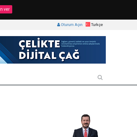
in ver
Oturum Açın
Turkçe