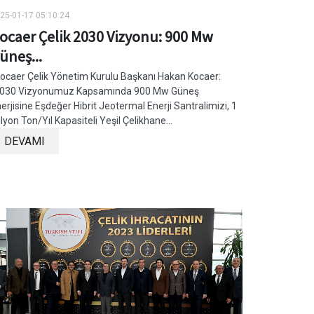
25-01-17 05:10:24
ocaer Çelik 2030 Vizyonu: 900 Mw
üneş...
caer Çelik Yönetim Kurulu Başkanı Hakan Kocaer:
2030 Vizyonumuz Kapsamında 900 Mw Güneş
erjisine Eşdeğer Hibrit Jeotermal Enerji Santralimizi, 1
lyon Ton/Yıl Kapasiteli Yeşil Çelikhane...
DEVAMI