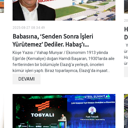
20
H
2025-08-27 08:34:49
Babasına, ‘Senden Sonra İşleri
D
Yürütemez’ Dediler. Habaş’ı...
Ye
ür
Köşe Yazısı / Vahap Munyar / Ekonomim 1913 yılında
Ha
Eğin’de (Kemaliye) doğan Hamdi Başaran, 1930’larda aile
ür
fertlerinden bir bölümüyle Elazığ’a yerleşti, önceleri
kömür işleri yaptı. Biraz toparlayınca, Elazığ’da inşaat...
DEVAMI