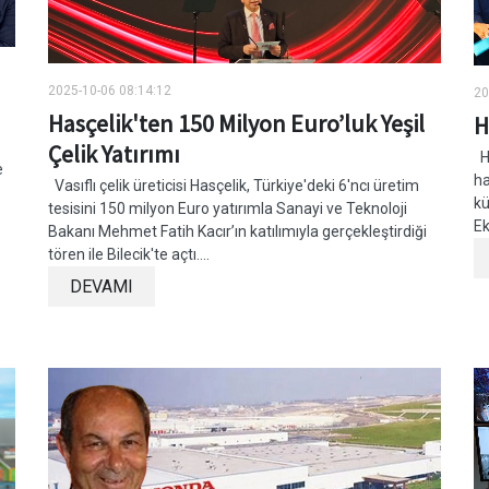
2025-10-06 08:14:12
20
Hasçelik'ten 150 Milyon Euro’luk Yeşil
H
Çelik Yatırımı
Ha
e
ha
Vasıflı çelik üreticisi Hasçelik, Türkiye'deki 6'ncı üretim
kü
tesisini 150 milyon Euro yatırımla Sanayi ve Teknoloji
Ek
Bakanı Mehmet Fatih Kacır’ın katılımıyla gerçekleştirdiği
tören ile Bilecik'te açtı....
DEVAMI