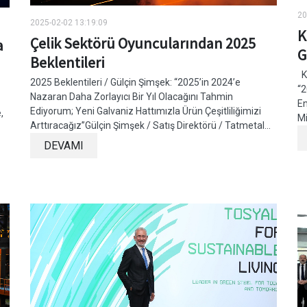
20
2025-02-02 13:19:09
K
Çelik Sektörü Oyuncularından 2025
a
G
Beklentileri
Ko
2025 Beklentileri / Gülçin Şimşek: “2025’in 2024’e
“
Nazaran Daha Zorlayıcı Bir Yıl Olacağını Tahmin
En
Ediyorum; Yeni Galvaniz Hattımızla Ürün Çeşitliliğimizi
,
Mi
Arttıracağız”Gülçin Şimşek / Satış Direktörü / Tatmetal...
DEVAMI