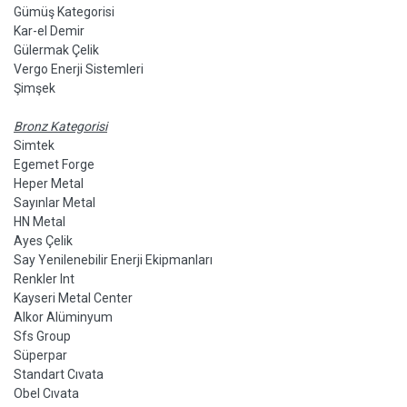
Gümüş Kategorisi
Kar-el Demir
Gülermak Çelik
Vergo Enerji Sistemleri
Şimşek
Bronz Kategorisi
Simtek
Egemet Forge
Heper Metal
Sayınlar Metal
HN Metal
Ayes Çelik
Say Yenilenebilir Enerji Ekipmanları
Renkler Int
Kayseri Metal Center
Alkor Alüminyum
Sfs Group
Süperpar
Standart Cıvata
Obel Cıvata