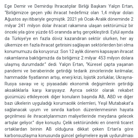
Ege Demir ve Demirdışı İhracatçılar Birliği Başkanı Yalçın Ertan,
“Birliğimizce geçen yılki ihracat hedefimiz olan 1,4 milyar doları
Ağustos ayı itibariyle geçmiştik. 2021 yılı Ocak-Aralık döneminde 2
milyar 241 milyon dolar ihracat rakamına ulaşan sektörümüz bir
önceki yıla göre yüzde 65 oranında artış gerçekleştirdi. Eylül ayında
da Türkiye’ye en fazla döviz kazandıran sektör olurken, her ay
ülkemize en fazla ihracat getirisini sağlayan sektörlerden biri olma
konumumuzu da koruyoruz. Son 12 aylık dönemi kapsayan ihracat
rakamlarına baktığımızda da birliğimiz 2 milyar 453 milyon dolara
ulaşmış durumdadır.” dedi. Yalçın Ertan, “Küresel çapta yaşanan
pandemi ve beraberinde getirdiği tedarik zincirlerinde kırılmalar,
hammadde fiyatlarının artışı, enerji krizi, lojistik zorluklar, Ukrayna-
Rusya savaşı ve iç piyasadaki ekonomik değişimlerin getirdiği
aksaklıklarla karşı karşıyayız. Ayrıca sektör olarak rekabet
gücümüzü etkileyecek diğer konuların başında AB, ABD ve diğer
bazı ülkelerin uyguladığı korumacılık önlemleri, Yeşil Mutabakat’a
sağlanacak uyum ve sınırda karbon düzenlenmesinin hayata
geçirilmesi ile ihracatçılarımızın maliyetlerinde meydana gelecek
artışlar geliyor.” diye konuştu. Çelik sektöründeki en önemli ticaret
ortaklardan birinin AB olduğuna dikkat çeken Ertan’a göre
karbonsuzlaşma konusunda güncel gelişmelere ayak uydurulması