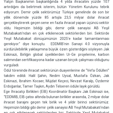
Yalçın Başkanımın başkanlığında 4 yılda ihracatını yüzde 107
artırdığını da belirtmek isterim, bütün Yönetim Kurulunu tebrik
ediyorum. Demir çelik sektörümüz Türkiye genelinde de son bir
yıllık dönemde yüzde 85 artışla 23,5 milyar dolar ihracat
gerçekleştirerek geçen sene en fazla ihracat yapan üçüncü sektör
oldu. Hepimizin bildiği gibi; demir çelik sanayisi AB Yeşil
Mutabakatı’ndan en çok etkilenecek sektörlerden biri. Sektörde
Yeşil Mutabakat dönüşümünün 2025’e kadar tamamlanması
gerekiyor.” diye konuştu. EDDMİB’nin Sanayi 4.0 vizyonuyla
sürdürülebilirlik yaklaşımına büyük özen gösterdiğini söyleyen Jak
Eskinazi, Birliğin global üyeliklerden Ur-Ge projelerine, karbon
salımından sertifikasyona kadar uzanan birçok çalışması olduğunu
vurguladı.
Ödül töreninde ihracat sektörünün duayenlerine de “Vefa Ödülleri”
takdim edildi. Halil Şahin, Nedim Uysal, Mustafa Özkan, Jak
Eskinazi, İbrahim Kocaer, Müjdat Keçeci, Nevzat Karalp, Özdemir
Erdoğanlar, Tamer Taşkın, Aydın Telseren ödüle layık görüldü.
Ege İhracatçı Birlikleri (EİB) Koordinatör Başkanı Jak Eskinazi ise,
“EDDMİB, EİB çatısı altında bulunan birlikler arasında, 2 milyar dolar
ihracat barajını geçen tek birlik ve 4 yıldır birinci sektörümüz.
Hepimizin bildiği gibi demir çelik sanayisi AB Yeşil Mutabakatı’ndan
en çok etkilenecek sektörlerden biri. Sektörde Yeşil Mutabakat