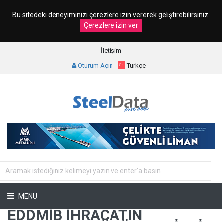
Bu sitedeki deneyiminizi çerezlere izin vererek geliştirebilirsiniz.
Çerezlere izin ver
İletişim
Oturum Açın
Turkçe
MENU
EDDMİB İHRACATIN