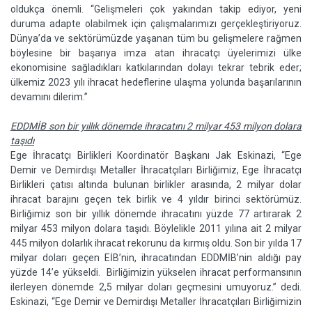
oldukça önemli. “Gelişmeleri çok yakından takip ediyor, yeni
duruma adapte olabilmek için çalışmalarımızı gerçekleştiriyoruz.
Dünya’da ve sektörümüzde yaşanan tüm bu gelişmelere rağmen
böylesine bir başarıya imza atan ihracatçı üyelerimizi ülke
ekonomisine sağladıkları katkılarından dolayı tekrar tebrik eder;
ülkemiz 2023 yılı ihracat hedeflerine ulaşma yolunda başarılarının
devamını dilerim.”
EDDMİB son bir yıllık dönemde ihracatını 2 milyar 453 milyon dolara
taşıdı
Ege İhracatçı Birlikleri Koordinatör Başkanı Jak Eskinazi, “Ege
Demir ve Demirdışı Metaller İhracatçıları Birliğimiz, Ege İhracatçı
Birlikleri çatısı altında bulunan birlikler arasında, 2 milyar dolar
ihracat barajını geçen tek birlik ve 4 yıldır birinci sektörümüz.
Birliğimiz son bir yıllık dönemde ihracatını yüzde 77 artırarak 2
milyar 453 milyon dolara taşıdı. Böylelikle 2011 yılına ait 2 milyar
445 milyon dolarlık ihracat rekorunu da kırmış oldu. Son bir yılda 17
milyar doları geçen EİB’nin, ihracatından EDDMİB’nin aldığı pay
yüzde 14’e yükseldi. Birliğimizin yükselen ihracat performansının
ilerleyen dönemde 2,5 milyar doları geçmesini umuyoruz.” dedi.
Eskinazi, “Ege Demir ve Demirdışı Metaller İhracatçıları Birliğimizin