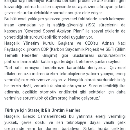
karşılamayı hedefliyor. Bununla beraber proses ve atık sularını geri
kazandığı arıtma tesisleri sayesinde su ayak izini sıfırlayan şirket,
çevresel sürdürülebilirlikte somut sonuçlar elde ediyor.
Bu bütünsel yaklaşım yalnızca çevresel faktörlerle sınırlı kalmıyor;
insan kaynakları ve iş sağlığı-güvenliği (İSG) süreçlerini de
kapsayan “Çevresel Sosyal Aksiyon Planı” ile sosyal etkilerin de
yönetildiği bir sürdürülebilirlik modeli uygulanıyor.
Hasçelik Yönetim Kurulu Başkanı ve CEO’su Adnan Naci
Faydasıçok, şirketin
CDP (Karbon Saydamlık Projesi) ve SBTi (Bilim
Temelli Hedefler Girişimi)
gibi uluslararası sürdürülebilirlik
platformlarına aktif katılım gösterdiğini belirterek şunları söyledi:
“Net sıfır emisyon hedefimize kararlılıkla ilerliyoruz. Çevresel
etkileri en aza indiren üretim teknolojilerine yatırım yapıyor, enerji
verimliliğini merkezimize alıyoruz. Hasçelik olarak sürdürülebilirliği
bir tercih değil, zorunluluk olarak görüyoruz. Sürdürülebilirliği ilke
edinmiş, özellikle otomotiv endüstrisi gibi sektörler için daha
verimli ve sorumlu bir çözüm ortağı haline geliyoruz.”
Türkiye İçin Stratejik Bir Üretim Hamlesi
Hasçelik, Bilecik Osmaneli’ndeki bu yatırımla enerji verimliliği
yüksek, çevre dostu ve ileri teknolojiye dayalı vasıflı çelik
üretiminde yeni bir dönem başlatıyor. Şirket, hurda çelikten