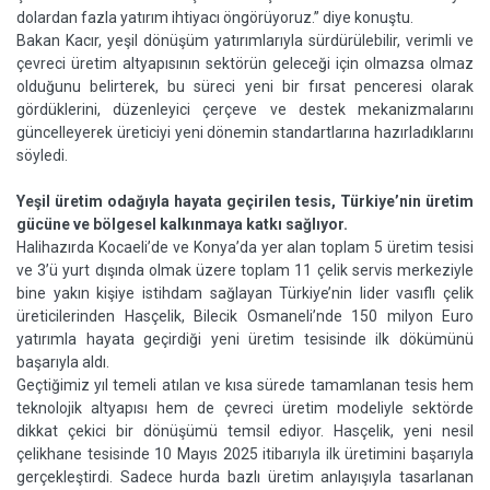
dolardan fazla yatırım ihtiyacı öngörüyoruz.” diye konuştu.
Bakan Kacır, yeşil dönüşüm yatırımlarıyla sürdürülebilir, verimli ve
çevreci üretim altyapısının sektörün geleceği için olmazsa olmaz
olduğunu belirterek, bu süreci yeni bir fırsat penceresi olarak
gördüklerini, düzenleyici çerçeve ve destek mekanizmalarını
güncelleyerek üreticiyi yeni dönemin standartlarına hazırladıklarını
söyledi.
Yeşil üretim odağıyla hayata geçirilen tesis, Türkiye’nin üretim
gücüne ve bölgesel kalkınmaya katkı sağlıyor.
Halihazırda Kocaeli’de ve Konya’da yer alan toplam 5 üretim tesisi
ve 3’ü yurt dışında olmak üzere toplam 11 çelik servis merkeziyle
bine yakın kişiye istihdam sağlayan Türkiye’nin lider vasıflı çelik
üreticilerinden Hasçelik, Bilecik Osmaneli’nde 150 milyon Euro
yatırımla hayata geçirdiği yeni üretim tesisinde ilk dökümünü
başarıyla aldı.
Geçtiğimiz yıl temeli atılan ve kısa sürede tamamlanan tesis hem
teknolojik altyapısı hem de çevreci üretim modeliyle sektörde
dikkat çekici bir dönüşümü temsil ediyor. Hasçelik, yeni nesil
çelikhane tesisinde 10 Mayıs 2025 itibarıyla ilk üretimini başarıyla
gerçekleştirdi. Sadece hurda bazlı üretim anlayışıyla tasarlanan