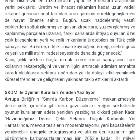
erişti. Ülkemizin en fazla ihracat yapan ilk 5 sektörü arasındaki
yerini pekiştirdi. Üretim ve ihracat rakamları kadar uzun vadeli
rekabet gücünün anahtarı olan ürün gamının sürekli genişlemesi
de hayati öneme sahip. Bugün, sıcak haddelenmiş vasıflı
çeliklerden soğuk işlenmiş ve galvanizli saclara, yüzeyi işlenmiş ve
kaplanmış parçalara uzanan, farklı sahalarda ihtiyaç duyulan özel
çelik bileşenlerini yerli ve milli imkanlarla üretebilen bir Türk çelik
sanayisi var. Bu ivme, nitelikli insan kaynağının emeği, üretim gücü
ve yerli ve milli atılım iradesi sayesinde daha da güçlenecek.”
Kacır, çelik sektörü başta olmak üzere metal sanayisinin tüm
kollarının rekabetçiliğini ve verimliliğini artıracak adımları atmakta
kararlı olduklarını, sektörü doğrudan ya da dolaylı etkileyebilecek
küresel trendleri ve gelişmeleri yakından takip ettiklerini aktardı.
SKDM ile Oyunun Kuralları Yeniden Yazılıyor
Avrupa Birliği’nin “Sınırda Karbon Düzenleme” mekanizmasıyla
demir-çelik, çimento gibi sera gazı salınımı yoğun sektörlerde
oyunun kurallarının adeta yeniden yazıldığına dikkati çeken Kacır,
“Hazırladığımız Demir Çelik Sektörü Düşük Karbonlu Yol
Haritası’nda, mevcut tesislerin modernizasyonu, yeni kapasitelerin
yenilenebilir enerjiyle entegrasyonu ve atık ısı geri kazanımı gibi
çözümlerle karbonsuzlaştırılması için 2053’e kadar 31 milyar