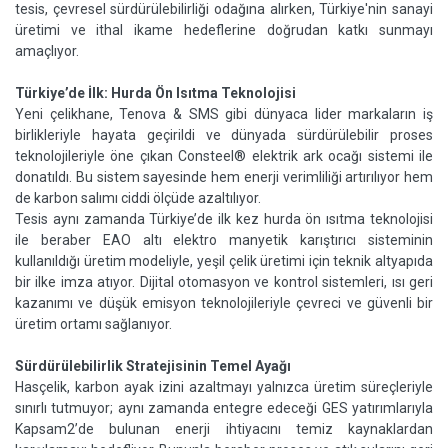
tesis, çevresel sürdürülebilirliği odağına alırken, Türkiye'nin sanayi
üretimi ve ithal ikame hedeflerine doğrudan katkı sunmayı
amaçlıyor.
Türkiye’de İlk: Hurda Ön Isıtma Teknolojisi
Yeni çelikhane, Tenova & SMS gibi dünyaca lider markaların iş
birlikleriyle hayata geçirildi ve dünyada sürdürülebilir proses
teknolojileriyle öne çıkan Consteel® elektrik ark ocağı sistemi ile
donatıldı. Bu sistem sayesinde hem enerji verimliliği artırılıyor hem
de karbon salımı ciddi ölçüde azaltılıyor.
Tesis aynı zamanda Türkiye’de ilk kez hurda ön ısıtma teknolojisi
ile beraber EAO altı elektro manyetik karıştırıcı sisteminin
kullanıldığı üretim modeliyle, yeşil çelik üretimi için teknik altyapıda
bir ilke imza atıyor. Dijital otomasyon ve kontrol sistemleri, ısı geri
kazanımı ve düşük emisyon teknolojileriyle çevreci ve güvenli bir
üretim ortamı sağlanıyor.
Sürdürülebilirlik Stratejisinin Temel Ayağı
Hasçelik, karbon ayak izini azaltmayı yalnızca üretim süreçleriyle
sınırlı tutmuyor; aynı zamanda entegre edeceği GES yatırımlarıyla
Kapsam2’de bulunan enerji ihtiyacını temiz kaynaklardan