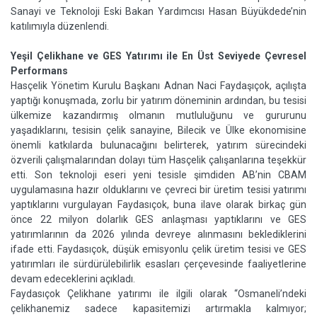
Sanayi ve Teknoloji Eski Bakan Yardımcısı Hasan Büyükdede’nin
katılımıyla düzenlendi.
Yeşil Çelikhane ve GES Yatırımı ile En Üst Seviyede Çevresel
Performans
Hasçelik Yönetim Kurulu Başkanı Adnan Naci Faydaşıçok, açılışta
yaptığı konuşmada, zorlu bir yatırım döneminin ardından, bu tesisi
ülkemize kazandırmış olmanın mutluluğunu ve gururunu
yaşadıklarını, tesisin çelik sanayine, Bilecik ve Ülke ekonomisine
önemli katkılarda bulunacağını belirterek, yatırım sürecindeki
özverili çalışmalarından dolayı tüm Hasçelik çalışanlarına teşekkür
etti. Son teknoloji eseri yeni tesisle şimdiden AB’nin CBAM
uygulamasına hazır olduklarını ve çevreci bir üretim tesisi yatırımı
yaptıklarını vurgulayan Faydasıçok, buna ilave olarak birkaç gün
önce 22 milyon dolarlık GES anlaşması yaptıklarını ve GES
yatırımlarının da 2026 yılında devreye alınmasını beklediklerini
ifade etti. Faydasıçok, düşük emisyonlu çelik üretim tesisi ve GES
yatırımları ile sürdürülebilirlik esasları çerçevesinde faaliyetlerine
devam edeceklerini açıkladı.
Faydasıçok Çelikhane yatırımı ile ilgili olarak “Osmaneli’ndeki
çelikhanemiz sadece kapasitemizi artırmakla kalmıyor;