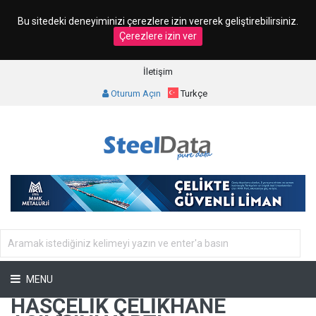
Bu sitedeki deneyiminizi çerezlere izin vererek geliştirebilirsiniz.
Çerezlere izin ver
İletişim
Oturum Açın
Turkçe
MENU
HASÇELIK ÇELIKHANE