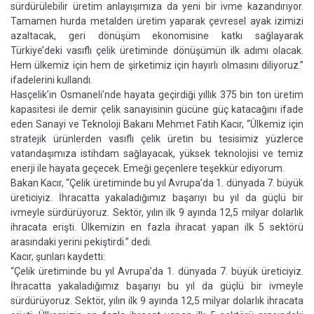
sürdürülebilir üretim anlayışımıza da yeni bir ivme kazandırıyor.
Tamamen hurda metalden üretim yaparak çevresel ayak izimizi
azaltacak, geri dönüşüm ekonomisine katkı sağlayarak
Türkiye’deki vasıflı çelik üretiminde dönüşümün ilk adımı olacak.
Hem ülkemiz için hem de şirketimiz için hayırlı olmasını diliyoruz.”
ifadelerini kullandı.
Hasçelik’in Osmaneli’nde hayata geçirdiği yıllık 375 bin ton üretim
kapasitesi ile demir çelik sanayisinin gücüne güç katacağını ifade
eden Sanayi ve Teknoloji Bakanı Mehmet Fatih Kacır, “Ülkemiz için
stratejik ürünlerden vasıflı çelik üretin bu tesisimiz yüzlerce
vatandaşımıza istihdam sağlayacak, yüksek teknolojisi ve temiz
enerji ile hayata geçecek. Emeği geçenlere teşekkür ediyorum.
Bakan Kacır, “Çelik üretiminde bu yıl Avrupa’da 1. dünyada 7. büyük
üreticiyiz. İhracatta yakaladığımız başarıyı bu yıl da güçlü bir
ivmeyle sürdürüyoruz. Sektör, yılın ilk 9 ayında 12,5 milyar dolarlık
ihracata erişti. Ülkemizin en fazla ihracat yapan ilk 5 sektörü
arasındaki yerini pekiştirdi.” dedi.
Kacır, şunları kaydetti:
“Çelik üretiminde bu yıl Avrupa’da 1. dünyada 7. büyük üreticiyiz.
İhracatta yakaladığımız başarıyı bu yıl da güçlü bir ivmeyle
sürdürüyoruz. Sektör, yılın ilk 9 ayında 12,5 milyar dolarlık ihracata