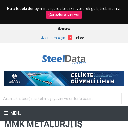
Bu sitedeki deneyiminizi çerezlere izin vererek geliştirebilirsiniz.
Çerezlere izin ver
İletişim
Oturum Açın
Turkçe
MENU
MMK METALURJI İŞ