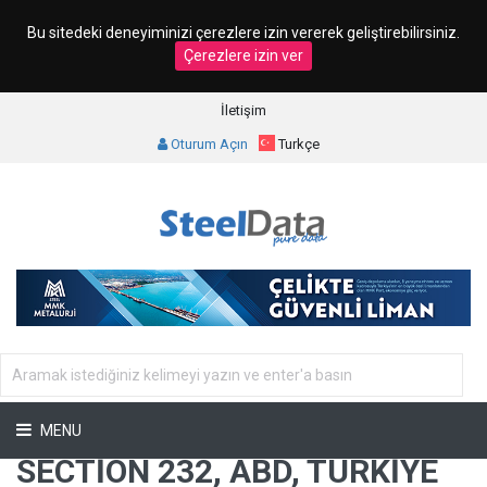
Bu sitedeki deneyiminizi çerezlere izin vererek geliştirebilirsiniz.
Çerezlere izin ver
İletişim
Oturum Açın
Turkçe
MENU
SECTION 232, ABD, TÜRKIYE