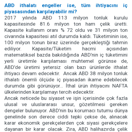
ABD ithalatı engeller ise, tüm ihtiyacını iç
piyasasından karşılayabilir mi?
2017 yılında ABD 113 milyon tonluk kurulu
kapasitesinde 81.6 milyon ton ham çelik üretti.
Kapasite kullanım oranı % 72 oldu ve 31 milyon ton
civarında kapasitesi atıl durumda kaldı. Tüketiminin ise,
100 milyon tonun biraz üzerinde gerçekleştiği tahmin
ediliyor. Kapasite/Tüketim hacmi açısından
matematiksel bazda bakıldığında ABD’nin iç tüketimini
yerli üretimle karşılaması muhtemel görünse de,
ABD’de üretimi yetersiz olan bazı ürünlerde ithalat
ihtiyacı devam edecektir. Ancak ABD 38 milyon tonluk
ithalatı önemli ölçüde iç piyasadan ikame edebilecek
durumda gibi görünüyor… İthal ürün ihtiyacını NAFTA
ülkelerinden karşılamayı tercih edecektir.
Ancak neticede bu siyaset ve işin içerisinde çok fazla
ulusal ve uluslararası unsur, gözetilmesi gereken
dengeler bulunuyor. ABD’nin bu korumacı tutumu dünya
genelinde son derece ciddi tepki çekse de, alınacak
karar ekonomik gerekçelerden çok siyasi gerekçelere
dayanan bir karar olacak. Zira, ABD halihazırda çelik