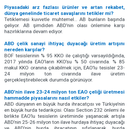
Piyasadaki arz fazlası ürünler ve artan rekabet,
dünya genelinde ticaret savaşlarını tetikler mi?
Tetiklemesi kuvvetle muhtemel… AB bunların başında
geliyor. AB şimdiden ABD’nin olası önlemine karşı
hazırlıklarına devam ediyor.
ABD çelik sanayi ihtiyaç duyacağı üretim artışını
nereden karşılar?
BOF tesislerinin % 95 KKO ile çalıştığı varsayıldığında,
2017 yılında EAO’ların KKO’su % 50 civarında. % 85
makul KKO oranına çıkabilmek için, EAO’lu tesisler 23-
24 milyon ton civarında ilave üretim
gerçekleştirebilecek durumda görünüyor.
ABD’nin ilave 23-24 milyon ton EAO çeliği üretmesi
hammadde piyasalarını nasıl etkiler?
ABD dünyanın en büyük hurda ihracatçısı ve Türkiye’nin
en büyük hurda tedarikçisi. Olası Section 232 önlemi ile
birlikte EAO’lu tesislerin üretiminde yaşanacak artışla
ABD’nin 25-26 milyon ton ilave hurdaya ihtiyaç duyacağı
ve ABD’nin hurda ihracatının sıfırlanarak, hurda