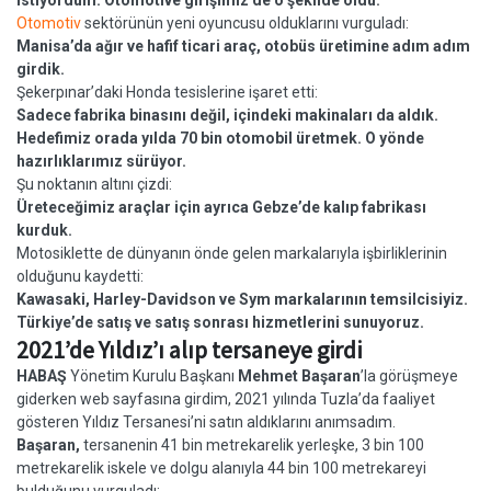
istiyordum. Otomotive girişimiz de o şekilde oldu.
Otomotiv
sektörünün yeni oyuncusu olduklarını vurguladı:
Manisa’da ağır ve hafif ticari araç, otobüs üretimine adım adım
girdik.
Şekerpınar’daki Honda tesislerine işaret etti:
Sadece fabrika binasını değil, içindeki makinaları da aldık.
Hedefimiz orada yılda 70 bin otomobil üretmek. O yönde
hazırlıklarımız sürüyor.
Şu noktanın altını çizdi:
Üreteceğimiz araçlar için ayrıca Gebze’de kalıp fabrikası
kurduk.
Motosiklette de dünyanın önde gelen markalarıyla işbirliklerinin
olduğunu kaydetti:
Kawasaki, Harley-Davidson ve Sym markalarının temsilcisiyiz.
Türkiye’de satış ve satış sonrası hizmetlerini sunuyoruz.
2021’de Yıldız’ı alıp tersaneye girdi
HABAŞ
Yönetim Kurulu Başkanı
Mehmet Başaran
’la görüşmeye
giderken web sayfasına girdim, 2021 yılında Tuzla’da faaliyet
gösteren Yıldız Tersanesi’ni satın aldıklarını anımsadım.
Başaran,
tersanenin 41 bin metrekarelik yerleşke, 3 bin 100
metrekarelik iskele ve dolgu alanıyla 44 bin 100 metrekareyi