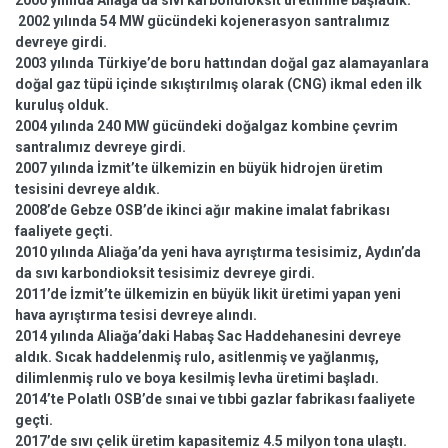
2000 yılında Aliağa’da sıvı karbondioksit üretimine başladık.
2002 yılında 54 MW gücündeki kojenerasyon santralımız
devreye girdi.
2003 yılında Türkiye’de boru hattından doğal gaz alamayanlara
doğal gaz tüpü içinde sıkıştırılmış olarak (CNG) ikmal eden ilk
kuruluş olduk.
2004 yılında 240 MW gücündeki doğalgaz kombine çevrim
santralımız devreye girdi.
2007 yılında İzmit’te ülkemizin en büyük hidrojen üretim
tesisini devreye aldık.
2008’de Gebze OSB’de ikinci ağır makine imalat fabrikası
faaliyete geçti.
2010 yılında Aliağa’da yeni hava ayrıştırma tesisimiz, Aydın’da
da sıvı karbondioksit tesisimiz devreye girdi.
2011’de İzmit’te ülkemizin en büyük likit üretimi yapan yeni
hava ayrıştırma tesisi devreye alındı.
2014 yılında Aliağa’daki Habaş Sac Haddehanesini devreye
aldık. Sıcak haddelenmiş rulo, asitlenmiş ve yağlanmış,
dilimlenmiş rulo ve boya kesilmiş levha üretimi başladı.
2014’te Polatlı OSB’de sınai ve tıbbi gazlar fabrikası faaliyete
geçti.
2017’de sıvı çelik üretim kapasitemiz 4.5 milyon tona ulaştı.