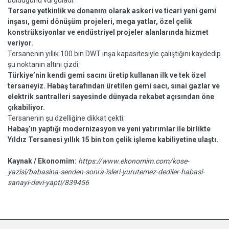
bulduğunu vurguladı:
Tersane yetkinlik ve donanım olarak askeri ve ticari yeni gemi
inşası, gemi dönüşüm projeleri, mega yatlar, özel çelik
konstrüksiyonlar ve endüstriyel projeler alanlarında hizmet
veriyor.
Tersanenin yıllık 100 bin DWT inşa kapasitesiyle çalıştığını kaydedip
şu noktanın altını çizdi:
Türkiye’nin kendi gemi sacını üretip kullanan ilk ve tek özel
tersaneyiz. Habaş tarafından üretilen gemi sacı, sınai gazlar ve
elektrik santralleri sayesinde dünyada rekabet açısından öne
çıkabiliyor.
Tersanenin şu özelliğine dikkat çekti:
Habaş’ın yaptığı modernizasyon ve yeni yatırımlar ile birlikte
Yıldız Tersanesi yıllık 15 bin ton çelik işleme kabiliyetine ulaştı.
Kaynak / Ekonomim:
https://www.ekonomim.com/kose-
yazisi/babasina-senden-sonra-isleri-yurutemez-dediler-habasi-
sanayi-devi-yapti/839456