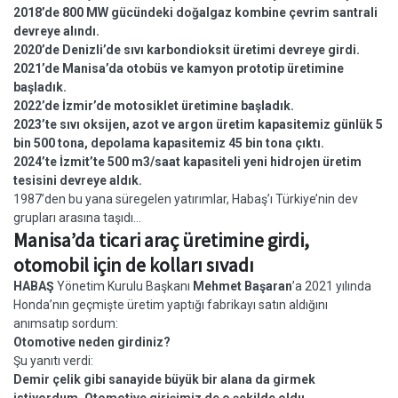
2018’de 800 MW gücündeki doğalgaz kombine çevrim santrali
devreye alındı.
2020’de Denizli’de sıvı karbondioksit üretimi devreye girdi.
2021’de Manisa’da otobüs ve kamyon prototip üretimine
başladık.
2022’de İzmir’de motosiklet üretimine başladık.
2023’te sıvı oksijen, azot ve argon üretim kapasitemiz günlük 5
bin 500 tona, depolama kapasitemiz 45 bin tona çıktı.
2024’te İzmit’te 500 m3/saat kapasiteli yeni hidrojen üretim
tesisini devreye aldık.
1987’den bu yana süregelen yatırımlar, Habaş’ı Türkiye’nin dev
grupları arasına taşıdı…
Manisa’da ticari araç üretimine girdi,
otomobil için de kolları sıvadı
HABAŞ
Yönetim Kurulu Başkanı
Mehmet Başaran
’a 2021 yılında
Honda’nın geçmişte üretim yaptığı fabrikayı satın aldığını
anımsatıp sordum:
Otomotive neden girdiniz?
Şu yanıtı verdi:
Demir çelik gibi sanayide büyük bir alana da girmek