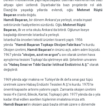
Derken müteahhitlik yapmaya başladı. Batman Rafinerisi’nde bazı
altyapı işleri üstlendi. Diyarbakır’da bazı projelerde rol aldı.
Elazığ’da yaşadığı yıllarda evlendi, oğlu
Mehmet Rüştü
Başaran
orada doğdu.
Hamdi Başaran,
bir dönem Ankara’ya yerleşti, orada inşaat
sektöründe faaliyetlerini sürdürdü. Oğlu
Mehmet Rüştü
Başaran,
ilk ve orta okulu Ankara’da bitirdi. Oğlunun liseye
başladığı dönemde İstanbul’a yerleşti.
İstanbul’da önceleri tekstil ürünleri ticareti yaptı. 1956
yılında
“Hamdi Başaran Topkapı Oksijen Fabrikası”
nı kurdu.
Oksijen üretimi,
Hamdi Başaran
’ın önünü açtı, adım adım büyüdü.
1967 yılında
“oksijen, azot ve argon”
u sıvı olarak üreten hava
ayrıştırma tesisini Topkapı’da işletmeye aldı. Şirketinin unvanını
da
“Habaş Sınai ve Tıbbi Gazlar İstihsal Endüstrisi A.Ş.”
olarak
değiştirdi.
1969 yılında ağır makina ve Türkiye’de ilk defa sınai gaz tüpü
üretmek üzere Habaş Endüstri Tesisleri A.Ş.’ni kurdu. 1975’te
önemli kapasite artırımı yatırımı yaptı. Zamanla oksijen üretimi
tesisi 4’e (İzmit, Bilecik, Kartal, Topkapı) çıktı. 1977 yılında da o yıla
kadar ithal edilen asetilen tüplerinin imalatına imza attı.
Hamdi Başaran
’ın oksijen gazı başta olmak üzere o dönemde