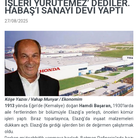
İŞLERI YÜRÜTEMEZ’ DEDILER.
HABAŞ’I SANAYI DEVI YAPTI
27/08/2025
Köşe Yazısı / Vahap Munyar / Ekonomim
1913
yılında Eğin’de (Kemaliye) doğan
Hamdi Başaran,
1930’larda
aile fertlerinden bir bölümüyle Elazığ’a yerleşti, önceleri kömür
işleri yaptı. Biraz toparlayınca, Elazığ’da inşaat malzemeleri
dükkanı açtı. Elazığ’da girdiği işlerden biri de değirmen çalıştırmak
oldu.