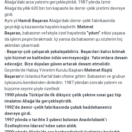
Aliağa’daki arsa yatırımı gerçekleştirildi. 1987 yılında İzmir
Aliağa’da yıllık 600 bin ton kapasite ile demir-çelik üretimi devreye
girdi.
Aynı yıl
Hamdi Başaran
Aliağa’daki demir-çelik fabrikasında
geçirdiği iş kazasında hayatını kaybetti.
Mehmet
Başaran,
babasının vefatıyla özel hayatında
“yıkım”
etkisi yaşasa
da işlerin peşini bırakmadı. İçi yansa da babasının şu sözlerini hiç
aklından çıkarmadı:
-
Başarıyı çok çalışarak yakalayabiliriz. Başarıları kalıcı kılmak
için hizmet ve kaliteden ödün vermeyeceğiz. Yatırımlara devam
edeceğiz. Bize duyulan güven artarak devam etmelidir.
Geçenlerde Habaş Yönetim Kurulu Başkanı
Mehmet Rüştü
Başaran
’ın İstanbul Kartal’daki ofisine gittim. Babasının ve grubun
öyküsünü kendisinden dinledim. 1987 yılından sonraki yatırım ve
büyüme seyrini şöyle özetledi:
1990 yılında Türkiye’de ilk dikişsiz çelik çekme sınai gaz tüp
imalatını Aliağa’da gerçekleştirdik.
1992’de demir-çelik fabrikasında çubuk haddehanemiz
devreye girdi.
1997 yılında o tarihte 3 şubesi bulunan Anadolubank’ı
Özelleştirme İdaresi’nden satın aldık.