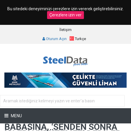
Bu sitedeki deneyiminizi çerezlere izin vererek geliştirebilirsiniz.
Çerezlere izin ver
İletişim
Oturum Açın
Turkçe
MENU
BABASINA, ‘SENDEN SONRA