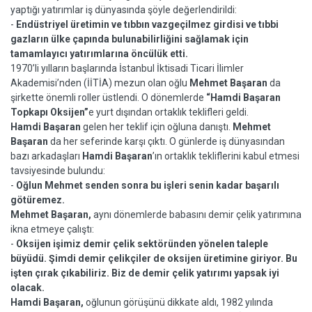
yaptığı yatırımlar iş dünyasında şöyle değerlendirildi:
-
Endüstriyel üretimin ve tıbbın vazgeçilmez girdisi ve tıbbi
gazların ülke çapında bulunabilirliğini sağlamak için
tamamlayıcı yatırımlarına öncülük etti.
1970’li yılların başlarında İstanbul İktisadi Ticari İlimler
Akademisi’nden (İİTİA) mezun olan oğlu
Mehmet Başaran
da
şirkette önemli roller üstlendi. O dönemlerde
“Hamdi Başaran
Topkapı Oksijen”
e yurt dışından ortaklık teklifleri geldi.
Hamdi Başaran
gelen her teklif için oğluna danıştı.
Mehmet
Başaran
da her seferinde karşı çıktı. O günlerde iş dünyasından
bazı arkadaşları
Hamdi Başaran
’ın ortaklık tekliflerini kabul etmesi
tavsiyesinde bulundu:
-
Oğlun Mehmet senden sonra bu işleri senin kadar başarılı
götüremez.
Mehmet Başaran,
aynı dönemlerde babasını demir çelik yatırımına
ikna etmeye çalıştı:
-
Oksijen işimiz demir çelik sektöründen yönelen taleple
büyüdü. Şimdi demir çelikçiler de oksijen üretimine giriyor. Bu
işten çırak çıkabiliriz. Biz de demir çelik yatırımı yapsak iyi
olacak.
Hamdi Başaran,
oğlunun görüşünü dikkate aldı, 1982 yılında