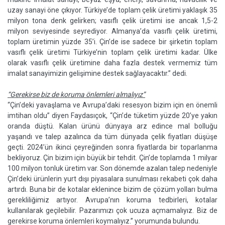
uzay sanayi öne çıkıyor. Türkiye’de toplam çelik üretimi yaklaşık 35
milyon tona denk gelirken; vasıflı çelik üretimi ise ancak 1,5-2
milyon seviyesinde seyrediyor. Almanya’da vasıflı çelik üretimi,
toplam üretimin yüzde 35’i. Çin’de ise sadece bir şirketin toplam
vasıflı çelik üretimi Türkiye’nin toplam çelik üretimi kadar. Ülke
olarak vasıflı çelik üretimine daha fazla destek vermemiz tüm
imalat sanayimizin gelişimine destek sağlayacaktır.” dedi.
“Gerekirse biz de koruma önlemleri almalıyız”
“Çin’deki yavaşlama ve Avrupa’daki resesyon bizim için en önemli
imtihan oldu” diyen Faydasıçok, “Çin’de tüketim yüzde 20’ye yakın
oranda düştü. Kalan ürünü dünyaya arz edince mal bolluğu
yaşandı ve talep azalınca da tüm dünyada çelik fiyatları düşüşe
geçti. 2024’ün ikinci çeyreğinden sonra fiyatlarda bir toparlanma
bekliyoruz. Çin bizim için büyük bir tehdit. Çin’de toplamda 1 milyar
100 milyon tonluk üretim var. Son dönemde azalan talep nedeniyle
Çin’deki ürünlerin yurt dışı piyasalara sunulması rekabeti çok daha
artırdı. Buna bir de kotalar eklenince bizim de çözüm yolları bulma
gerekliliğimiz artıyor. Avrupa’nın koruma tedbirleri, kotalar
kullanılarak geçilebilir. Pazarımızı çok ucuza açmamalıyız. Biz de
gerekirse koruma önlemleri koymalıyız.” yorumunda bulundu.