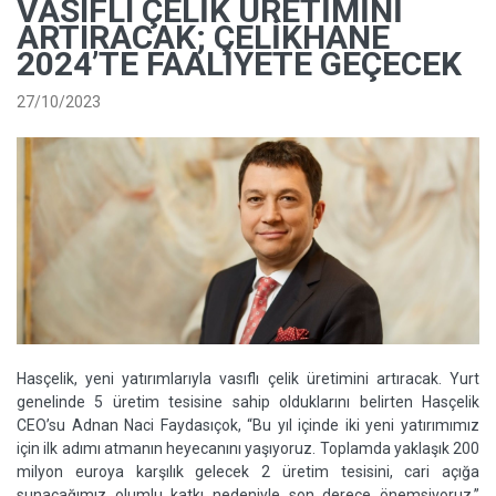
VASIFLI ÇELIK ÜRETIMINI
ARTIRACAK; ÇELIKHANE
2024’TE FAALIYETE GEÇECEK
27/10/2023
Hasçelik, yeni yatırımlarıyla vasıflı çelik üretimini artıracak. Yurt
genelinde 5 üretim tesisine sahip olduklarını belirten Hasçelik
CEO’su Adnan Naci Faydasıçok, “Bu yıl içinde iki yeni yatırımımız
için ilk adımı atmanın heyecanını yaşıyoruz. Toplamda yaklaşık 200
milyon euroya karşılık gelecek 2 üretim tesisini, cari açığa
sunacağımız olumlu katkı nedeniyle son derece önemsiyoruz.”