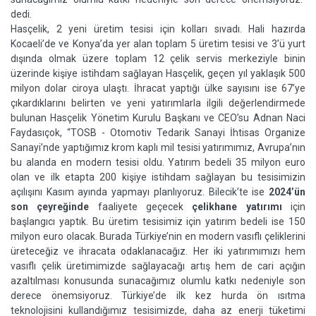
dedi.
Hasçelik, 2 yeni üretim tesisi için kolları sıvadı. Hali hazırda
Kocaeli’de ve Konya’da yer alan toplam 5 üretim tesisi ve 3’ü yurt
dışında olmak üzere toplam 12 çelik servis merkeziyle binin
üzerinde kişiye istihdam sağlayan Hasçelik, geçen yıl yaklaşık 500
milyon dolar ciroya ulaştı. İhracat yaptığı ülke sayısını ise 67’ye
çıkardıklarını belirten ve yeni yatırımlarla ilgili değerlendirmede
bulunan Hasçelik Yönetim Kurulu Başkanı ve CEO’su Adnan Naci
Faydasıçok, “TOSB - Otomotiv Tedarik Sanayi İhtisas Organize
Sanayi’nde yaptığımız krom kaplı mil tesisi yatırımımız, Avrupa’nın
bu alanda en modern tesisi oldu. Yatırım bedeli 35 milyon euro
olan ve ilk etapta 200 kişiye istihdam sağlayan bu tesisimizin
açılışını Kasım ayında yapmayı planlıyoruz. Bilecik’te ise
2024’ün
son çeyreğinde
faaliyete geçecek
çelikhane yatırımı
için
başlangıcı yaptık. Bu üretim tesisimiz için yatırım bedeli ise 150
milyon euro olacak. Burada Türkiye’nin en modern vasıflı çeliklerini
üreteceğiz ve ihracata odaklanacağız. Her iki yatırımımızı hem
vasıflı çelik üretimimizde sağlayacağı artış hem de cari açığın
azaltılması konusunda sunacağımız olumlu katkı nedeniyle son
derece önemsiyoruz. Türkiye’de ilk kez hurda ön ısıtma
teknolojisini kullandığımız tesisimizde, daha az enerji tüketimi