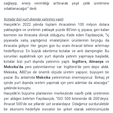
sağlayıp, enerji verimliliği arttırarak yeşil çelik üretimine
odaklanacağız.” dedi.
Kotalar bizi yurt dışında yatırımcı yaptı
Hasçelik’in 2022 yılında toplam ihracatının 100 milyon dolara
yaklaştığını ve üretimin yaklaşık yüzde 80’inin iç piyasa, geri kalan
kısmının ise ihracata dönük olduğunu ifade eden Faydasıçok, “İç
piyasada satış yaptığımız imalatçıların ürünlerinin birçoğu da
ihracata gidiyor. Her geçen gün bu oranı ihracat lehine artırmayı
hedefliyoruz. En büyük sıkıntımız kotalar ve anti dampingler. Bu
sorunları aşabilmek için yurt dışında yatırım yapmaya başladık;
kotalar bizi yurt dışında yatırımcı yaptı.
İngiltere, Almanya
ve
Meksika’da
yeni yatırımlarımız var. İngiltere’de yeni depo aldık.
Meksika, ABD’ye de önemli ölçüde üretim yapıyor; büyüyen bir
pazar. Bu anlamda
Meksika
yatırımımızı önemsiyoruz. Birkaç yıl
içinde yurt dışında üretim yapmak için yeni adımlar da atacağız.”
şeklinde konuştu.
Hasçelik’in büyüme planlarının merkezinde vasıflı çelik üretiminin
yer aldığını belirten Faydasıçok, “İSO 500 listesinde ilk 200’deyiz.
İhracat 500’de ise yıllardır üst sıralardayız. Odağımız sürdürülebilir
bir ekonomi hedefiyle inovatör bir şirket olarak sektörümüzde