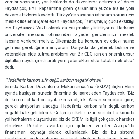
zamlar yapıyoruz, yan haklarda da düzenleme getiriyoruz.” diyen
Faydasıçok, EYT kapsamına giren çalışanların yüzde 80 ile yola
devam ettiklerini kaydetti. Türkiye’de yaşanan istihdam sorunu için
meslek liselerini işaret eden Faydasıçok, “Yetişmiş iş gücü eksikliği
için Faydasıçok Vakfı olarak da çalışmalar yürütüyoruz. Herkesin
üniversite mezunu olmasından ziyade gençlerimizi meslek
lisesine yönlendirmeliyiz. Ülkemizde bu konunun ev ödevi haline
gelmesi gerektiğine inanıyorum. Dünyada da yetenek bulma ve
yetenekleri elde tutma problemi var. Bir CEO için en önemli unsur
dijitalleşmeydi, şimdi artık yeni yetenekleri elde tutabilmek oldu.”
dedi.
“Hedefimiz karbon sıfır değil, karbon negatif olmak”
Sınırda Karbon Düzenleme Mekanizması’na (SKDM) ilişkin Ekim
ayında başlayan sürecin önemine de işaret eden Faydasıçok, “Biz
de kurumsal karbon ayak izimizi ölçtük. Alınan sonuçlara göre,
gerekli aksiyonları alacağız. Hedefimiz karbon sıfır değil; karbon
negatif hale gelebilmek. Gelişmiş ülkeler uzun süredir bu konuda
yol haritalarını oluşturdular, biz de SKDM ile ilgili çok çabuk hareket
etmeliyiz. Rekabet avantajı için getirilen vergiler Avrupa’da
finansman kaynağı olarak kullanılacak. Biz de bu sistemi
kurabilirsek yerli üreticinin sürdürülebilirlik yatırımlarına kaynak