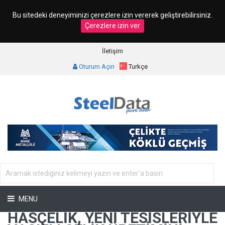
Bu sitedeki deneyiminizi çerezlere izin vererek geliştirebilirsiniz.
Çerezlere izin ver
İletişim
Oturum Açın
Turkçe
MENU
HASÇELIK, YENI TESISLERIYLE