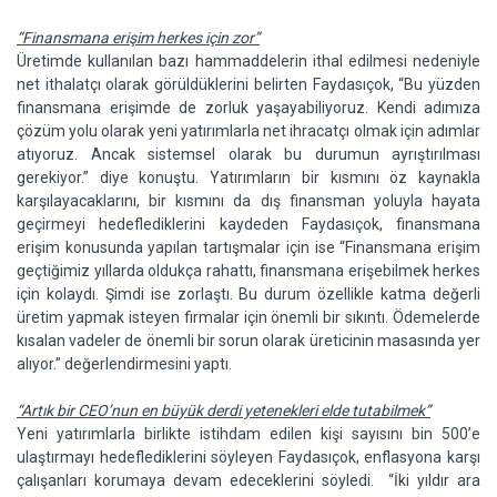
“Finansmana erişim herkes için zor”
Üretimde kullanılan bazı hammaddelerin ithal edilmesi nedeniyle
net ithalatçı olarak görüldüklerini belirten Faydasıçok, “Bu yüzden
finansmana erişimde de zorluk yaşayabiliyoruz. Kendi adımıza
çözüm yolu olarak yeni yatırımlarla net ihracatçı olmak için adımlar
atıyoruz. Ancak sistemsel olarak bu durumun ayrıştırılması
gerekiyor.” diye konuştu. Yatırımların bir kısmını öz kaynakla
karşılayacaklarını, bir kısmını da dış finansman yoluyla hayata
geçirmeyi hedeflediklerini kaydeden Faydasıçok, finansmana
erişim konusunda yapılan tartışmalar için ise “Finansmana erişim
geçtiğimiz yıllarda oldukça rahattı, finansmana erişebilmek herkes
için kolaydı. Şimdi ise zorlaştı. Bu durum özellikle katma değerli
üretim yapmak isteyen firmalar için önemli bir sıkıntı. Ödemelerde
kısalan vadeler de önemli bir sorun olarak üreticinin masasında yer
alıyor.” değerlendirmesini yaptı.
“Artık bir CEO’nun en büyük derdi yetenekleri elde tutabilmek”
Yeni yatırımlarla birlikte istihdam edilen kişi sayısını bin 500’e
ulaştırmayı hedeflediklerini söyleyen Faydasıçok, enflasyona karşı
çalışanları korumaya devam edeceklerini söyledi. “İki yıldır ara