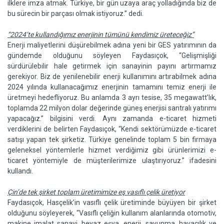
ilklere imza atmak. Türkiye, bir gün uzaya araç yolladığında biz de
bu sürecin bir parçası olmak istiyoruz.” dedi.
“2024’te kullandığımız enerjinin tümünü kendimiz üreteceğiz”
Enerji maliyetlerini düşürebilmek adına yeni bir GES yatırımının da
gündemde olduğunu söyleyen Faydasıçok, “Gelişmişliği
sürdürülebilir hale getirmek için sanayinin payını artırmamız
gerekiyor. Biz de yenilenebilir enerji kullanımını artırabilmek adına
2024 yılında kullanacağımız enerjinin tamamını temiz enerji ile
üretmeyi hedefliyoruz. Bu anlamda 3 ayrı tesise, 35 megawatt’lık,
toplamda 22 milyon dolar değerinde güneş enerjisi santralı yatırımı
yapacağız.” bilgisini verdi. Aynı zamanda e-ticaret hizmeti
verdiklerini de belirten Faydasıçok, “Kendi sektörümüzde e-ticaret
satışı yapan tek şirketiz. Türkiye genelinde toplam 5 bin firmaya
geleneksel yöntemlerle hizmet verdiğimiz gibi ürünlerimizi e-
ticaret yöntemiyle de müşterilerimize ulaştırıyoruz.” ifadesini
kullandı.
Çin’de tek şirket toplam üretimimize eş vasıflı çelik üretiyor
Faydasıçok, Hasçelik’in vasıflı çelik üretiminde büyüyen bir şirket
olduğunu söyleyerek, “Vasıflı çeliğin kullanım alanlarında otomotiv,
makine imalat sanayi, beyaz eşya, enerji, savunma, havacılık ve