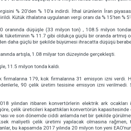
gisini % 20’den % 10’a indirdi. İthal ürünlerin İran piyasa
ildi. Kütük ithalatına uygulanan vergi oranı da % 15’ten % 5’e
% 30 oranında düşüşle (33 milyon ton) , 108.5 milyon tondan
üketiminin % 11.7 gibi oldukça güçlü bir oranda artmış olma
den daha güçlü bir şekilde büyümesi ihracatta düşüşü beraber
ranında artışla, 1.08 milyar ton düzeyinde gerçekleşti.
le, 11.5 milyon tonda kaldı.
 firmalarına 179, kok firmalarına 31 emisyon izni verdi. H
nedenlerle, 90 çelik üretim tesisine emisyon izni verilmedi
2018 yılından itibaren konvertörlerin elektrik ark ocakları 
göre, çelik üreticileri kapattıkları konvertörün kapasitesinde 
ltması ve son dönemde ciddi anlamda net bir şekilde görülmey
ek maliyetli çelik üretimi yapılacak olmasına rağmen, t
nlar, bu kapsamda 2017 yılında 20 milyon ton yeni EAO’nun 