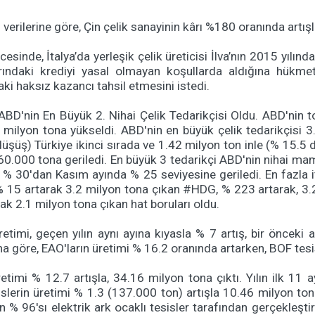
erilerine göre, Çin çelik sanayinin kârı %180 oranında artışl
nde, İtalya’da yerleşik çelik üreticisi İlva’nın 2015 yılında
ndaki krediyi yasal olmayan koşullarda aldığına hükmett
aki haksız kazancı tahsil etmesini istedi.
BD'nin En Büyük 2. Nihai Çelik Tedarikçisi Oldu. ABD'nin top
6 milyon tona yükseldi. ABD'nin en büyük çelik tedarikçisi 3.
düşüş) Türkiye ikinci sırada ve 1.42 milyon ton inle (% 15.5
.000 tona geriledi. En büyük 3 tedarikçi ABD'nin nihai mamul 
 % 30'dan Kasım ayında % 25 seviyesine geriledi. En fazla it
% 15 artarak 3.2 milyon tona çıkan #HDG, % 223 artarak, 3.2 
ak 2.1 milyon tona çıkan hat boruları oldu.
timi, geçen yılın aynı ayına kıyasla % 7 artış, bir önceki
a göre, EAO'ların üretimi % 16.2 oranında artarken, BOF tesis
mi % 12.7 artışla, 34.16 milyon tona çıktı. Yılın ilk 11 a
sislerin üretimi % 1.3 (137.000 ton) artışla 10.46 milyon 
% 96'sı elektrik ark ocaklı tesisler tarafından gerçekleştiril