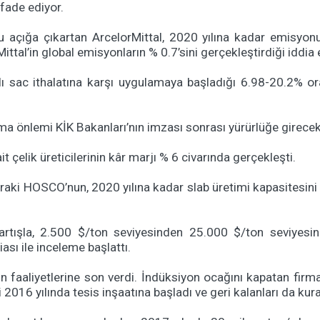
fade ediyor.
u açığa çıkartan ArcelorMittal, 2020 yılına kadar emisyo
tal’in global emisyonların % 0.7’sini gerçekleştirdiği iddia e
lı sac ithalatına karşı uygulamaya başladığı 6.98-20.2% or
ma önlemi KİK Bakanları’nın imzası sonrası yürürlüğe girecek
t çelik üreticilerinin kâr marjı % 6 civarında gerçekleşti.
aki HOSCO’nun, 2020 yılına kadar slab üretimi kapasitesini 
rtışla, 2.500 $/ton seviyesinden 25.000 $/ton seviyesine
ası ile inceleme başlattı.
n faaliyetlerine son verdi. İndüksiyon ocağını kapatan fir
016 yılında tesis inşaatına başladı ve geri kalanları da kurac