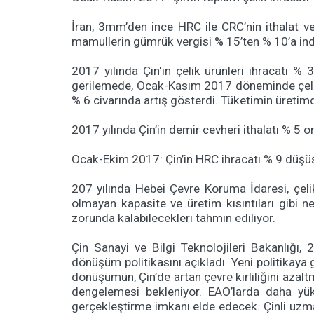
İran, 3mm’den ince HRC ile CRC’nin ithalat ver
mamullerin gümrük vergisi % 15’ten % 10’a indir
2017 yılında Çin'in çelik ürünleri ihracatı 
gerilemede, Ocak-Kasım 2017 döneminde çelik t
% 6 civarında artış gösterdi. Tüketimin üretim
2017 yılında Çin’in demir cevheri ithalatı % 5 o
Ocak-Ekim 2017: Çin’in HRC ihracatı % 9 düşüş
207 yılında Hebei Çevre Koruma İdaresi, çelik
olmayan kapasite ve üretim kısıntıları gibi 
zorunda kalabilecekleri tahmin ediliyor.
Çin Sanayi ve Bilgi Teknolojileri Bakanlığı, 
dönüşüm politikasını açıkladı. Yeni politikaya 
dönüşümün, Çin’de artan çevre kirliliğini aza
dengelemesi bekleniyor. EAO’larda daha yüks
gerçekleştirme imkanı elde edecek. Çinli uzma