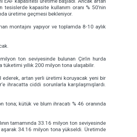
eni EAF kapasitesi üretime başladı. Ancak artan
ayan tesislerde kapasite kullanım oranı % 50’nin
ılında üretime geçmesi bekleniyor.
pman montajını yapıyor ve toplamda 8-10 aylık
cak.
 milyon ton seviyesinde bulunan Çin’in hurda
tüketimi yıllık 200 milyon tona ulaşabilir.
 ederek, artan yerli üretimi koruyacak yeni bir
e ihracatta ciddi sorunlarla karşılaşmışlardı.
lyon tona; kütük ve blum ihracatı % 46 oranında
ılının tamamında 33.16 milyon ton seviyesinde
i aşarak 34.16 milyon tona yükseldi. Üretimde