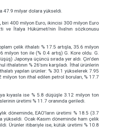
a 47.9 milyar dolara yükseldi.
, biri 400 milyon Euro, ikincisi 300 milyon Euro
i ve İtalya Hükümeti’nin İlva’nın sözkonusu
lam çelik ithalatı % 17.5 artışla, 35.6 milyon
6 milyon ton ile (% 0.4 artış) G. Kore oldu. G.
 düşüş) Japonya üçüncü sırada yer aldı. Çin'den
ithalatının % 26'sını karşıladı. İthal ürünlerin
halatı yapılan ürünler: % 30.1 yükselerek 7.95
milyon ton ithal edilen petrol boruları, % 17.7
 aya kıyasla ise % 5.8 düşüşle 3.12 milyon ton
lerinin üretimi % 11.7 oranında geriledi.
ylık döneminde, EAO'ların üretimi % 18.5 (3.7
tona yükseldi. Ocak-Kasım döneminde ham çelik
di. Ürünler itibariyle ise, kütük üretimi % 10.8