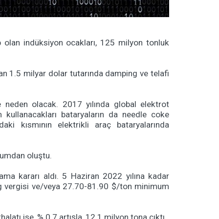
 olan indüksiyon ocakları, 125 milyon tonluk
dan 1.5 milyar dolar tutarında damping ve telafi
e neden olacak. 2017 yılında global elektrot
m kullanacakları bataryaların da needle coke
ki kısmının elektrikli araç bataryalarında
 blumdan oluştu.
lama kararı aldı. 5 Haziran 2022 yılına kadar
ing vergisi ve/veya 27.70-81.90 $/ton minimum
latı ise, % 0.7 artışla, 12.1 milyon tona çıktı.