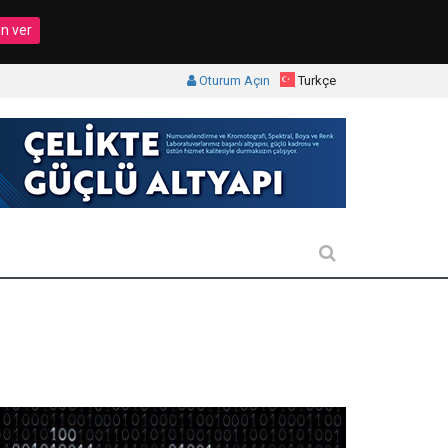
in ver
Oturum Açın
Turkçe