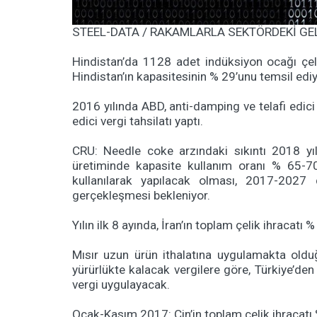
STEEL-DATA / RAKAMLARLA SEKTÖRDEKİ GE
Hindistan’da 1128 adet indüksiyon ocağı çel
Hindistan’ın kapasitesinin % 29’unu temsil ediy
2016 yılında ABD, anti-damping ve telafi edici 
edici vergi tahsilatı yaptı.
CRU: Needle coke arzındaki sıkıntı 2018 yıl
üretiminde kapasite kullanım oranı % 65-70 
kullanılarak yapılacak olması, 2017-2027 
gerçekleşmesi bekleniyor.
Yılın ilk 8 ayında, İran’ın toplam çelik ihracatı
Mısır uzun ürün ithalatına uygulamakta olduğ
yürürlükte kalacak vergilere göre, Türkiye’d
vergi uygulayacak.
Ocak-Kasım 2017: Çin’in toplam çelik ihracatı % 