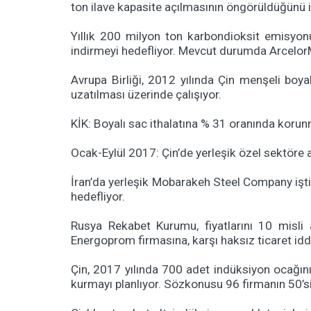
ton ilave kapasite açılmasının öngörüldüğünü i
Yıllık 200 milyon ton karbondioksit emisyon
indirmeyi hedefliyor. Mevcut durumda ArcelorMit
Avrupa Birliği, 2012 yılında Çin menşeli boya
uzatılması üzerinde çalışıyor.
KİK: Boyalı sac ithalatına % 31 oranında korun
Ocak-Eylül 2017: Çin’de yerleşik özel sektöre ai
İran’da yerleşik Mobarakeh Steel Company iştir
hedefliyor.
Rusya Rekabet Kurumu, fiyatlarını 10 misli a
Energoprom firmasına, karşı haksız ticaret iddi
Çin, 2017 yılında 700 adet indüksiyon ocağını
kurmayı planlıyor. Sözkonusu 96 firmanın 50’si 2