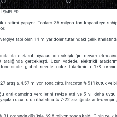
LİŞMELER
ik üretimi yapıyor. Toplam 36 milyon ton kapasiteye sahip
or.
vergiye tabi olan 14 milyar dolar tutarındaki çelik ithalatın
ında da elektrot piyasasında sıkışıklığın devam etmesin
aralığında gerçekleşti. Uzun vadede, elektrikli araçları
döneminde global needle coke tüketiminin 1/3 oranında
 % 27 artışla, 4.57 milyon tona çıktı. İhracatın % 51’i kütük ve
u anti-damping vergilerini revize etti ve 5 yıl daha uygu
en yapılan uzun ürün ithalatına % 7-22 aralığında anti-damp
31 oranında düşüşle, 69.8 milyon tonda kaldı. Çin’in çelik itha