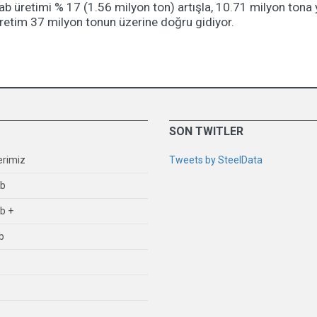
lab üretimi % 17 (1.56 milyon ton) artışla, 10.71 milyon tona 
üretim 37 milyon tonun üzerine doğru gidiyor.
SON TWITLER
erimiz
Tweets by SteelData
ub
b +
b