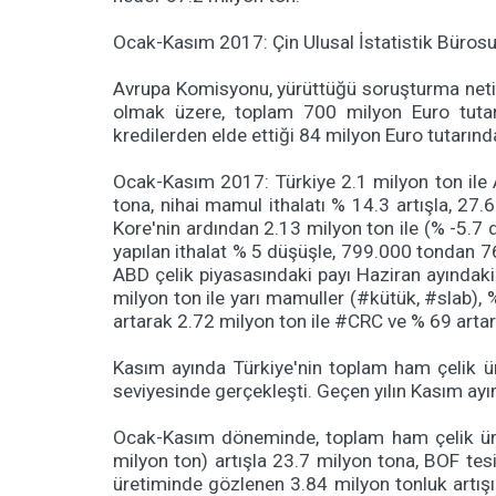
Ocak-Kasım 2017: Çin Ulusal İstatistik Bürosu v
Avrupa Komisyonu, yürüttüğü soruşturma neticesi
olmak üzere, toplam 700 milyon Euro tutarı
kredilerden elde ettiği 84 milyon Euro tutarınd
Ocak-Kasım 2017: Türkiye 2.1 milyon ton ile A
tona, nihai mamul ithalatı % 14.3 artışla, 27.
Kore'nin ardından 2.13 milyon ton ile (% -5.7 
yapılan ithalat % 5 düşüşle, 799.000 tondan 760
ABD çelik piyasasındaki payı Haziran ayındaki
milyon ton ile yarı mamuller (#kütük, #slab), 
artarak 2.72 milyon ton ile #CRC ve % 69 artar
Kasım ayında Türkiye'nin toplam ham çelik üre
seviyesinde gerçekleşti. Geçen yılın Kasım ayın
Ocak-Kasım döneminde, toplam ham çelik üreti
milyon ton) artışla 23.7 milyon tona, BOF te
üretiminde gözlenen 3.84 milyon tonluk artışın 