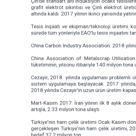
Çin’de standart altı indüksiyon ocaklı tesisle
grafit elektrot sıkıntısı ve Çinli elektrot üre
altında kaldı. 2017 yılının ikinci yarısında yat
Tesis inşaatı ve ekipman/teknoloji üretimi k
sürede tüm yönleriyle EAO’lu tesis inşaatını t
China Carbon Industry Association: 2018 yılında
China Association of Metalscrap Utilisation
tüketiminin, yılsonu itibariyle 140 milyon tona
Cezayir, 2018 yılında uygulaması problemli ola
sistem uygulamaya başlayacak. 2017 yılında, i
2018 yılında Cezayir’in uzun ürün üretim kapas
Mart-Kasım 2017: İran yılının ilk 8 aylık döne
artışla, 2.33 milyon tona ulaştı.
Türkiye'nin ham çelik üretimi Ocak-Kasım dön
gerçekleşen Türkiye'nin ham çelik üretimi, 2
hedef 37.2 milyon ton.