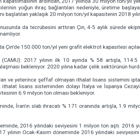
rin kapatılmasının ardından, 2017 yılında 30 milyon ton/yıl y
ticilerinin yoğun ihraç bağlantıları nedeniyle, üretime başl
ırımı başlatılan yaklaşık 20 milyon ton/yıl kapasitenin 2018 y
onusunda da tecrübesini arttıran Çin, 4-5 aylık sürede eki
amamlıyor.
 Çin’de 150.000 ton/yıl yeni grafit elektrot kapasitesi açıla
 (CAMU): 2017 yılının ilk 10 ayında % 58 artışla, 114.5
 ulaşması bekleniyor. 2020 yılına kadar çelik sektörünün hurda 
n ve yeterince şeffaf olmayan ithalat lisans sistemini iptal
thalat lisans sisteminden dolayı İtalya ve İspanya Cezayir’
itesinin 6.9 milyon ton olması bekleniyor.
minde, İran’ın slab ihracatı % 171 oranında artışla, 1.9 mi
eminde, 2016 yılındaki seviyesini 1 milyon ton aştı. 2016 y
017 yılının Ocak-Kasım döneminde 2016 yılındaki seviyesin