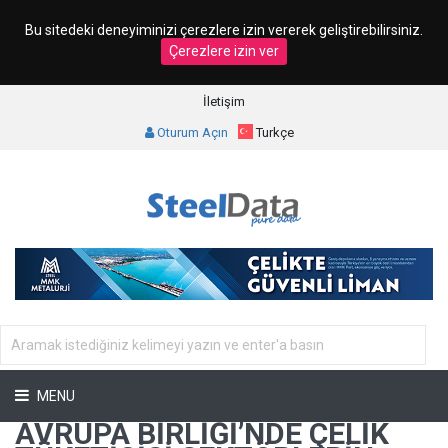
Bu sitedeki deneyiminizi çerezlere izin vererek geliştirebilirsiniz.
Çerezlere izin ver
İletişim
Oturum Açın
Turkçe
MENU
AVRUPA BIRLIĞI’NDE ÇELIK