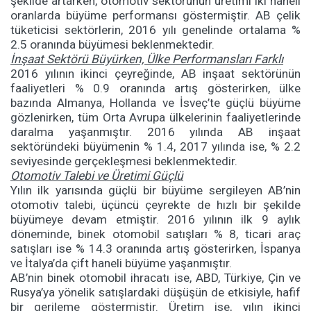
şekilde artarken, otomotiv sektörünün üretimi iki haneli
oranlarda büyüme performansı göstermiştir. AB çelik
tüketicisi sektörlerin, 2016 yılı genelinde ortalama %
2.5 oranında büyümesi beklenmektedir.
İnşaat Sektörü Büyürken, Ülke Performansları Farklı
2016 yılının ikinci çeyreğinde, AB inşaat sektörünün
faaliyetleri % 0.9 oranında artış gösterirken, ülke
bazında Almanya, Hollanda ve İsveç’te güçlü büyüme
gözlenirken, tüm Orta Avrupa ülkelerinin faaliyetlerinde
daralma yaşanmıştır. 2016 yılında AB inşaat
sektöründeki büyümenin % 1.4, 2017 yılında ise, % 2.2
seviyesinde gerçekleşmesi beklenmektedir.
Otomotiv Talebi ve Üretimi Güçlü
Yılın ilk yarısında güçlü bir büyüme sergileyen AB’nin
otomotiv talebi, üçüncü çeyrekte de hızlı bir şekilde
büyümeye devam etmiştir. 2016 yılının ilk 9 aylık
döneminde, binek otomobil satışları % 8, ticari araç
satışları ise % 14.3 oranında artış gösterirken, İspanya
ve İtalya’da çift haneli büyüme yaşanmıştır.
AB’nin binek otomobil ihracatı ise, ABD, Türkiye, Çin ve
Rusya’ya yönelik satışlardaki düşüşün de etkisiyle, hafif
bir gerileme göstermiştir. Üretim ise, yılın ikinci